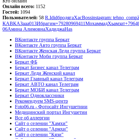
Кто онлайн
Онлайн всего:
1152
Гостей:
1094
Пользователей:
58
R.
Idid
бродяга
Хас
Boss
instagram: tehno_comp
КАВКАЗ
aaa
013
Ибрагим
+79280969411
Мохаммад
Хьамзат
+7964
06
Амина Алимовна
Хадиджа
Has
ВКонтакте группа Беркат
ВКонтакте Авто группа Беркат
ВКонтакте Женская Леди группа Беркат
ВКонтакте Моби группа Беркат
Беркат ФБ
Беркат Бизнес канал Телеграм
Беркат Леди Женский канал
Беркат Главный канал Телеграм
Беркат АВТО канал Телеграм
Беркат МОБИ канал Телеграм
Беркат Одноклассники
Рекомендуем SMS-центр
Foto06.ru - Фотосайт Ингушетиии
Медицинский портал Ингушетии
Все об аллергии
Сайт о селении "Хамхи"
Сайт о селении "Армхи"
Сайт о селении "Кязи"