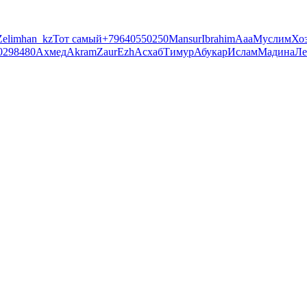
Zelimhan_kz
Тот самый
+79640550250
Mansur
Ibrahim
Ааа
Муслим
Хо
0298480
Ахмед
Akram
Zaur
Ezh
Асхаб
Тимур
Абукар
Ислам
Мадина
Ле