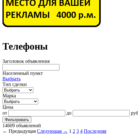
Телефоны
Заголовок объявления
Населенный пункт
Выбрать
Тип сделки
Марка
Цена
от
до
руб
Фильтровать
14609 объявлений
← Предыдущая
Следующая →
1
2
3
4
Последняя