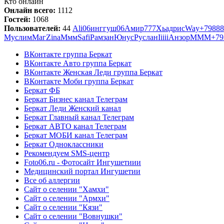
Кто онлайн
Онлайн всего:
1112
Гостей:
1068
Пользователей:
44
Ali06
инггуш
06
Амир
777
Хьадрис
Way
+79888
Муслим
Маг
Zina
Ммм
Safi
Рамзан
Юнус
Руслан
Iiiii
Анзор
MMM
+79
ВКонтакте группа Беркат
ВКонтакте Авто группа Беркат
ВКонтакте Женская Леди группа Беркат
ВКонтакте Моби группа Беркат
Беркат ФБ
Беркат Бизнес канал Телеграм
Беркат Леди Женский канал
Беркат Главный канал Телеграм
Беркат АВТО канал Телеграм
Беркат МОБИ канал Телеграм
Беркат Одноклассники
Рекомендуем SMS-центр
Foto06.ru - Фотосайт Ингушетиии
Медицинский портал Ингушетии
Все об аллергии
Сайт о селении "Хамхи"
Сайт о селении "Армхи"
Сайт о селении "Кязи"
Сайт о селении "Вовнушки"