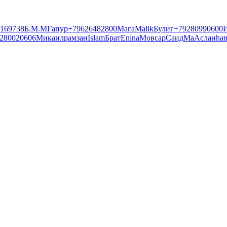
169738
Б.М.М
Гапур
+79626482800
Мага
Malik
Булиг
+79280990600
280020606
Микаил
рамзан
Islam
Брат
Enina
Мовсар
Саид
Ма
Аслан
ha