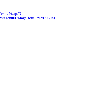
Ислам
Умар
Я?
ms
Agent007
Maga
Вош
+79287969411