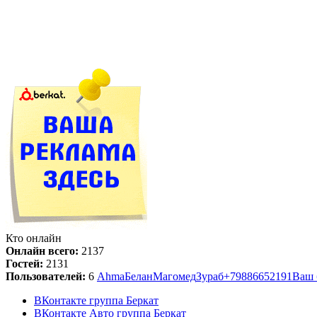
Кто онлайн
Онлайн всего:
2137
Гостей:
2131
Пользователей:
6
Ahma
Белан
Магомед
Зураб
+79886652191
Ваш 
ВКонтакте группа Беркат
ВКонтакте Авто группа Беркат