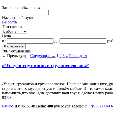
Заголовок объявления
Населенный пункт
Выбрать
Тип сделки
Цена
от
до
руб
Фильтровать
7867 объявлений
← Предыдущая
Следующая →
1
2
3
4
Последняя
✅Услуги грузчиков и грузоперевозок✅
-Услуги грузчиков и грузоперевозок. Наша организация time_g
строительного мусора; спуск и подъём мебели.И что самое кла
напомнить,что time_gruz доставит ваш груз и сделает вашу раб
93-93
Разное
ID:
4515148
Цена:
400
руб
Муса
Телефон:
+7(938)008-93