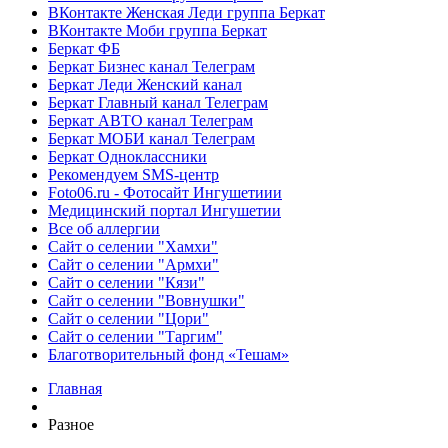
ВКонтакте Женская Леди группа Беркат
ВКонтакте Моби группа Беркат
Беркат ФБ
Беркат Бизнес канал Телеграм
Беркат Леди Женский канал
Беркат Главный канал Телеграм
Беркат АВТО канал Телеграм
Беркат МОБИ канал Телеграм
Беркат Одноклассники
Рекомендуем SMS-центр
Foto06.ru - Фотосайт Ингушетиии
Медицинский портал Ингушетии
Все об аллергии
Сайт о селении "Хамхи"
Сайт о селении "Армхи"
Сайт о селении "Кязи"
Сайт о селении "Вовнушки"
Сайт о селении "Цори"
Сайт о селении "Таргим"
Благотворительный фонд «Тешам»
Главная
Разное