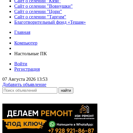
Сайт о селении "Кязи"
Сайт о селении "Вовнушки"
Сайт о селении "Цори"
Сайт о селении "Таргим"
Благотворительный фонд «Тешам»
Главная
Компьютер
Настольные ПК
Войти
Регистрация
07 Августа 2026 13:53
Добавить объявление