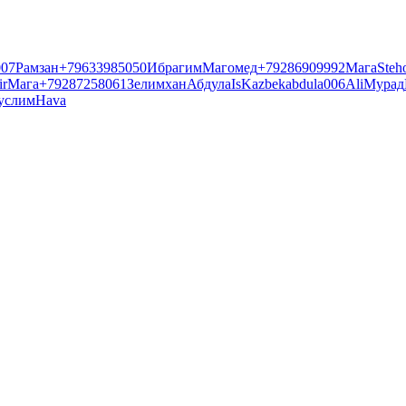
007
Рамзан
+79633985050
Ибрагим
Магомед
+79286909992
Мага
Steh
r
Мага
+79287258061
Зелимхан
Абдула
Is
Kazbek
abdula006
Ali
Мурад
услим
Hava