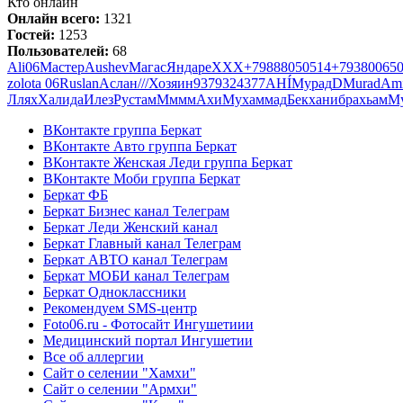
Кто онлайн
Онлайн всего:
1321
Гостей:
1253
Пользователей:
68
Ali06
Мастер
Aushev
Магас
Яндаре
ХХХ
+79888050514
+79380065
zolota 06
Ruslan
Аслан
///
Хозяин
9379324377
AHÍ
Мурад
D
Murad
Ami
Ллях
Халида
Илез
Рустам
Мммм
Ахи
Мухаммад
Бекхан
ибрахьам
М
ВКонтакте группа Беркат
ВКонтакте Авто группа Беркат
ВКонтакте Женская Леди группа Беркат
ВКонтакте Моби группа Беркат
Беркат ФБ
Беркат Бизнес канал Телеграм
Беркат Леди Женский канал
Беркат Главный канал Телеграм
Беркат АВТО канал Телеграм
Беркат МОБИ канал Телеграм
Беркат Одноклассники
Рекомендуем SMS-центр
Foto06.ru - Фотосайт Ингушетиии
Медицинский портал Ингушетии
Все об аллергии
Сайт о селении "Хамхи"
Сайт о селении "Армхи"