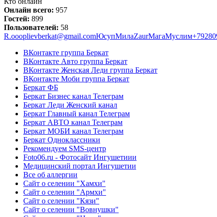
Кто онлайн
Онлайн всего:
957
Гостей:
899
Пользователей:
58
R.
ооо
plievberkat@gmail.com
Юсуп
Мила
Zaur
Мага
Муслим
+79280
ВКонтакте группа Беркат
ВКонтакте Авто группа Беркат
ВКонтакте Женская Леди группа Беркат
ВКонтакте Моби группа Беркат
Беркат ФБ
Беркат Бизнес канал Телеграм
Беркат Леди Женский канал
Беркат Главный канал Телеграм
Беркат АВТО канал Телеграм
Беркат МОБИ канал Телеграм
Беркат Одноклассники
Рекомендуем SMS-центр
Foto06.ru - Фотосайт Ингушетиии
Медицинский портал Ингушетии
Все об аллергии
Сайт о селении "Хамхи"
Сайт о селении "Армхи"
Сайт о селении "Кязи"
Сайт о селении "Вовнушки"