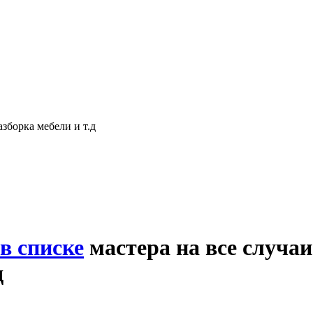
азборка мебели и т.д
в списке
мастера на все случаи
д