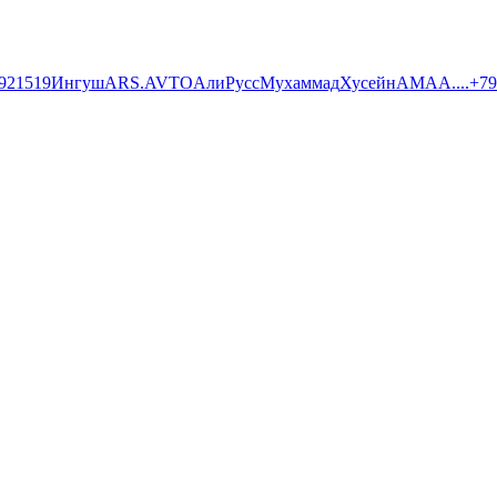
921519
Ингуш
АRS.AVTO
Али
Русс
Мухаммад
Хусейн
AMA
А....
+79