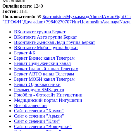
Кто онлайн
Онлайн всего:
1240
Гостей:
1181
Пользователей:
59
Брат
outsider
Мухьаммад
Ahmed
Амир
Fight Cl
"ПРОФИ"
Друг
adam
+79640270707
ИнгЦем
muslim
Ааа
magaNazra
ВКонтакте группа Беркат
ВКонтакте Авто группа Беркат
ВКонтакте Женская Леди группа Беркат
ВКонтакте Моби группа Беркат
Беркат ФБ
Беркат Бизнес канал Телеграм
Беркат Леди Женский канал
Беркат Главный канал Телеграм
Беркат АВТО канал Телеграм
Беркат МОБИ канал Телеграм
Беркат Одноклассники
Рекомендуем SMS-центр
Foto06.ru - Фотосайт Ингушетиии
Медицинский портал Ингушетии
Все об аллергии
Сайт о селении "Хамхи"
Сайт о селении "Армхи"
Сайт о селении "Кязи"
Сайт о селении "Вовнушки"