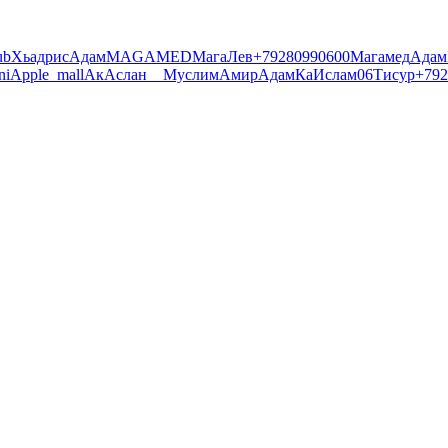
ub
Хьадрис
Адам
MAGAMED
Мага
Лев
+79280990600
Магамед
Адам
ni
Apple_mall
Ак
Аслан
__
Муслим
Амир
Адам
Кa
Ислам06
Тисур
+792