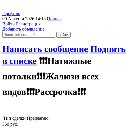
Профиль
09 Августа 2026 14:18
Полная
Войти
Регистрация
Добавить объявление
Написать сообщение
Поднять
в списке
❗️❗️❗️Натяжные
потолки❗️❗️❗️Жалюзи всех
видов❗️❗️❗️Рассрочка❗️❗️❗️
Тип сделки
Предлагаю
350
руб.