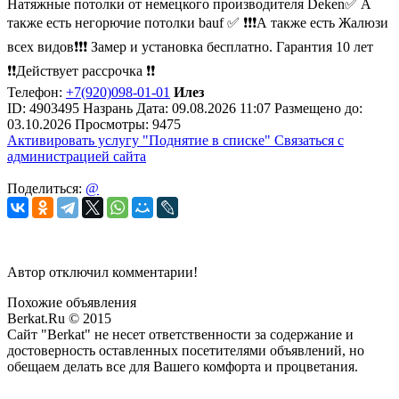
Натяжные потолки от немецкого производителя Deken✅ А
также есть негорючие потолки bauf ✅ ❗️❗️❗️А также есть Жалюзи
всех видов❗️❗️❗️ Замер и установка бесплатно. Гарантия 10 лет
❗️❗️Действует рассрочка ❗️❗️
Телефон:
+7(920)098-01-01
Илез
ID:
4903495
Назрань
Дата:
09.08.2026
11:07
Размещено до:
03.10.2026
Просмотры: 9475
Активировать услугу
"Поднятие в списке"
Связаться с
администрацией сайта
Поделиться:
@
Автор отключил комментарии!
Похожие объявления
Berkat.Ru © 2015
Сайт "Berkat" не несет ответственности за содержание и
достоверность оставленных посетителями объявлений, но
обещаем делать все для Вашего комфорта и процветания.
Политика конфиденциальности